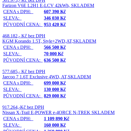
501.975,- Kč bez DPH
Farizon V6E L2H1 E-LCV 42kWh, SKLADEM
CENA s DPH:
607 390 Kč
SLEVA:
346 030 Kč
PŮVODNÍ CENA:
953 420 Kč
468.182,- Kč bez DPH
KGM Korando 1.5T, Style+2WD,AT,SKLADEM
CENA s DPH:
566 500 Kč
SLEVA:
70 000 Kč
PŮVODNÍ CENA:
636 500 Kč
577.685,- Kč bez DPH
Jaecoo 7 1.6T Exclusive 4WD, AT,SKLADEM
CENA s DPH:
699 000 Kč
SLEVA:
130 000 Kč
PŮVODNÍ CENA:
829 000 Kč
917.264,-Kč bez DPH
Nissan X-Trail E-POWER e-4ORCE N-TREK SKLADEM
CENA s DPH:
1 109 890 Kč
SLEVA:
160 000 Kč