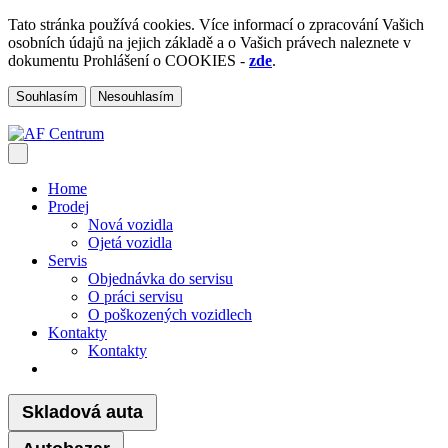
Tato stránka používá cookies. Více informací o zpracování Vašich
osobních údajů na jejich základě a o Vašich právech naleznete v
dokumentu Prohlášení o COOKIES -
zde
.
Souhlasím
Nesouhlasím
Home
Prodej
Nová vozidla
Ojetá vozidla
Servis
Objednávka do servisu
O práci servisu
O poškozených vozidlech
Kontakty
Kontakty
Skladová auta