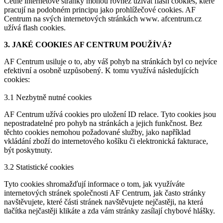
Četné internetové stránky mohou rovněž užívat flash cookies, které
pracují na podobném principu jako prohlížečové cookies. AF
Centrum na svých internetových stránkách www. afcentrum.cz
užívá flash cookies.
3. JAKÉ COOKIES AF CENTRUM POUŽÍVÁ?
AF Centrum usiluje o to, aby váš pohyb na stránkách byl co nejvíce
efektivní a osobně uzpůsobený. K tomu využívá následujících
cookies:
3.1 Nezbytně nutné cookies
AF Centrum užívá cookies pro uložení ID relace. Tyto cookies jsou
nepostradatelné pro pohyb na stránkách a jejich funkčnost. Bez
těchto cookies nemohou požadované služby, jako například
vkládání zboží do internetového košíku či elektronická fakturace,
být poskytnuty.
3.2 Statistické cookies
Tyto cookies shromažďují informace o tom, jak využíváte
internetových stránek společnosti AF Centrum, jak často stránky
navštěvujete, které části stránek navštěvujete nejčastěji, na která
tlačítka nejčastěji klikáte a zda vám stránky zasílají chybové hlášky.