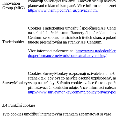
zobrazují související reklamu. Zároveň sledují návště
Innovation
plánování reklamní kampaně. Více informací naleznet
Group (MIG)
http://www.themig.com/en-us/privacy.html
Cookies Tradedoubler umožňují společnosti AF Cent
na stránkách třetích stran. Bannery či jiné reklamní t
Centrum se zobrazí na stránkách třetích stran, a poku
Tradedoubler
budete přesměrováni na stránky AF Centrum.
Více informací naleznete na:
http://www.tradedouble
do/performance-network/contextual-advertising/
Cookies SurveyMonkey rozpoznají uživatele a umožn
stránek tak, aby byl co nejvíce osobně uzpůsobený, 
SurveyMonkey
vstup na stránky. S těmito cookies velice často nepotř
přihlašovací či kontaktní údaje. Více informací nalezn
http://www.surveymonkey.com/mp/policy/privacy-pol
3.4 Funkční cookies
Tyto cookies umožňují internetovým stránkám zapamatovat si vaše