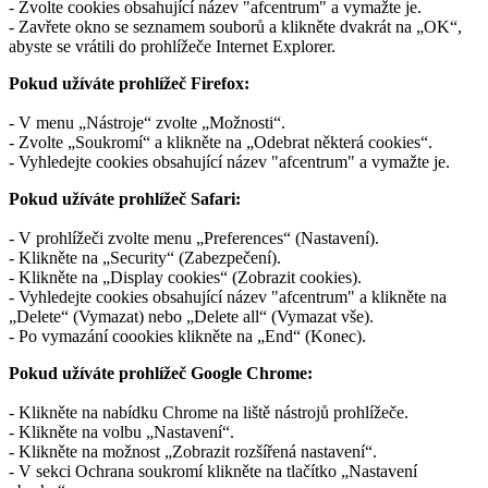
- Zvolte cookies obsahující název "afcentrum" a vymažte je.
- Zavřete okno se seznamem souborů a klikněte dvakrát na „OK“,
abyste se vrátili do prohlížeče Internet Explorer.
Pokud užíváte prohlížeč Firefox:
- V menu „Nástroje“ zvolte „Možnosti“.
- Zvolte „Soukromí“ a klikněte na „Odebrat některá cookies“.
- Vyhledejte cookies obsahující název "afcentrum" a vymažte je.
Pokud užíváte prohlížeč Safari:
- V prohlížeči zvolte menu „Preferences“ (Nastavení).
- Klikněte na „Security“ (Zabezpečení).
- Klikněte na „Display cookies“ (Zobrazit cookies).
- Vyhledejte cookies obsahující název "afcentrum" a klikněte na
„Delete“ (Vymazat) nebo „Delete all“ (Vymazat vše).
- Po vymazání coookies klikněte na „End“ (Konec).
Pokud užíváte prohlížeč Google Chrome:
- Klikněte na nabídku Chrome na liště nástrojů prohlížeče.
- Klikněte na volbu „Nastavení“.
- Klikněte na možnost „Zobrazit rozšířená nastavení“.
- V sekci Ochrana soukromí klikněte na tlačítko „Nastavení