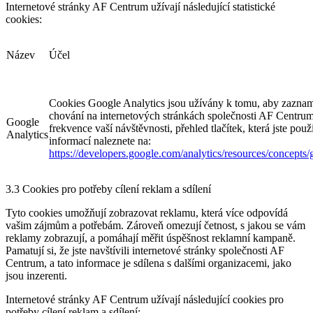
Internetové stránky AF Centrum užívají následující statistické
cookies:
Název
Účel
Cookies Google Analytics jsou užívány k tomu, aby zazna
chování na internetových stránkách společnosti AF Centrum,
Google
frekvence vaší návštěvnosti, přehled tlačítek, která jste použi
Analytics
informací naleznete na:
https://developers.google.com/analytics/resources/concept
3.3 Cookies pro potřeby cílení reklam a sdílení
Tyto cookies umožňují zobrazovat reklamu, která více odpovídá
vašim zájmům a potřebám. Zároveň omezují četnost, s jakou se vám
reklamy zobrazují, a pomáhají měřit úspěšnost reklamní kampaně.
Pamatují si, že jste navštívili internetové stránky společnosti AF
Centrum, a tato informace je sdílena s dalšími organizacemi, jako
jsou inzerenti.
Internetové stránky AF Centrum užívají následující cookies pro
potřeby cílení reklam a sdílení: