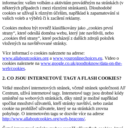
informacím: vašim volbám a aktivitám prováděným na stránkách (v
některých případech i mezi různými stránkami). Dlouhodobé
cookies se užívají k různým účelům, například k zapamatování si
vašich voleb a výběrů či k zacílení reklamy.
Cookies mohou být rovněž klasifikovány jako „cookies první
strany“, které odesílá doména webu, který jste navštívili, nebo
„cookies třetí strany“, které pocházejí z dalších zdrojů položek
vložených na navštěvované stránky.
Více informací o cookies naleznete na adrese:
www.allaboutcookies.org
a
www.youronlinechoices.eu
. Video o
cookies naleznete na
www.google.co.uk/goodtoknow/data-on-the-
web/cookies
.
2. CO JSOU INTERNETOVÉ TAGY A FLASH COOKIES?
Velké množství internetových stránek, včetně stránek společnosti AF
Centrum, užívá internetové tagy. Internetové tagy jsou drobné kódy
umístěné na webových stránkách, díky nimž je možné například
spočítat množství uživatelů, kteří stránky navštíví, nebo zaslat
cookie na prohlížeč uživatele, který se na stránkách zrovna
pohybuje. O internetovém tagu se dozvíte více na adrese
http://www.allaboutcookies.org/web-beacons/
.