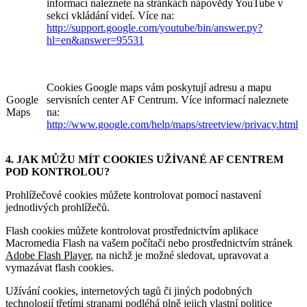
informací naleznete na stránkách nápovědy YouTube v
sekci vkládání videí. Více na:
http://support.google.com/youtube/bin/answer.py?
hl=en&answer=95531
Cookies Google maps vám poskytují adresu a mapu
Google
servisních center AF Centrum. Více informací naleznete
Maps
na:
http://www.google.com/help/maps/streetview/privacy.html
4. JAK MŮŽU MÍT COOKIES UŽÍVANÉ AF CENTREM
POD KONTROLOU?
Prohlížečové cookies můžete kontrolovat pomocí nastavení
jednotlivých prohlížečů.
Flash cookies můžete kontrolovat prostřednictvím aplikace
Macromedia Flash na vašem počítači nebo prostřednictvím stránek
Adobe Flash Player
, na nichž je možné sledovat, upravovat a
vymazávat flash cookies.
Užívání cookies, internetových tagů či jiných podobných
technologií třetími stranami podléhá plně jejich vlastní politice