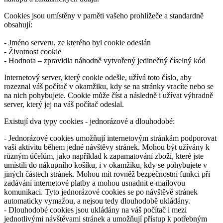
Cookies jsou umístěny v paměti vašeho prohlížeče a standardně
obsahují:
- Jméno serveru, ze kterého byl cookie odeslán
- Životnost cookie
- Hodnota – zpravidla náhodně vytvořený jedinečný číselný kód
Internetový server, který cookie odešle, užívá toto číslo, aby
rozeznal váš počítač v okamžiku, kdy se na stránky vracíte nebo se
na nich pohybujete. Cookie může číst a následně i užívat výhradně
server, který jej na váš počítač odeslal.
Existují dva typy cookies - jednorázové a dlouhodobé:
- Jednorázové cookies umožňují internetovým stránkám podporovat
vaši aktivitu během jedné návštěvy stránek. Mohou být užívány k
různým účelům, jako například k zapamatování zboží, které jste
umístili do nákupního košíku, i v okamžiku, kdy se pohybujete v
jiných částech stránek. Mohou mít rovněž bezpečnostní funkci při
zadávání internetové platby a mohou usnadnit e-mailovou
komunikaci. Tyto jednorázové cookies se po návštěvě stránek
automaticky vymažou, a nejsou tedy dlouhodobě ukládány.
- Dlouhodobé cookies jsou ukládány na váš počítač i mezi
jednotlivými návštěvami stránek a umožňují přístup k potřebným