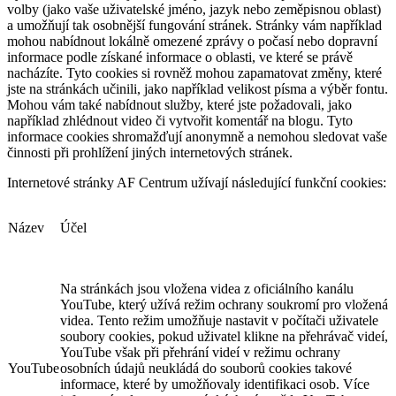
volby (jako vaše uživatelské jméno, jazyk nebo zeměpisnou oblast)
a umožňují tak osobnější fungování stránek. Stránky vám například
mohou nabídnout lokálně omezené zprávy o počasí nebo dopravní
informace podle získané informace o oblasti, ve které se právě
nacházíte. Tyto cookies si rovněž mohou zapamatovat změny, které
jste na stránkách učinili, jako například velikost písma a výběr fontu.
Mohou vám také nabídnout služby, které jste požadovali, jako
například zhlédnout video či vytvořit komentář na blogu. Tyto
informace cookies shromažďují anonymně a nemohou sledovat vaše
činnosti při prohlížení jiných internetových stránek.
Internetové stránky AF Centrum užívají následující funkční cookies:
Název
Účel
Na stránkách jsou vložena videa z oficiálního kanálu
YouTube, který užívá režim ochrany soukromí pro vložená
videa. Tento režim umožňuje nastavit v počítači uživatele
soubory cookies, pokud uživatel klikne na přehrávač videí,
YouTube však při přehrání videí v režimu ochrany
YouTube
osobních údajů neukládá do souborů cookies takové
informace, které by umožňovaly identifikaci osob. Více