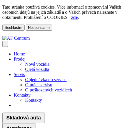
Tato stránka používá cookies. Více informací o zpracování Vašich
osobních údajů na jejich základě a o Vašich právech naleznete v
dokumentu Prohlášení o COOKIES -
zde
.
Souhlasím
Nesouhlasím
Home
Prodej
Nová vozidla
Ojetá vozidla
Servis
Objednávka do servisu
O práci servisu
O poškozených vozidlech
Kontakty
Kontakty
Skladová auta