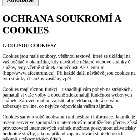
Autobazar
OCHRANA SOUKROMÍ A
COOKIES
1. CO JSOU COOKIES?
Cookies jsou malé soubory, většinou textové, které se ukládají na
váš počítač v okamžiku, kdy navštívíte některé webové stránky či
služby, tedy včetně stránek společnosti AF Centrum
(
http://www.afcentrum.cz
). Při každé další návštěvě jsou cookies na
tyto stránky či služby zasílány zpět.
Cookies mají různou funkci – usnadňují vám pohyb na stránkách,
pamatují si vaše volby a obecně zdokonalují funkčnost webových
stránek. Zároveň mohou zajistit, aby reklama, která se vám
zobrazuje on-line, co nejvíce odpovídala vašim zájmům.
Cookies samy o sobě neobsahují ani nesbírají informace. Jakmile je
ovšem server ve spolupráci s internetovým prohlížečem přečte, získá
provozovatel internetových stránek možnost poskytnout uživatelsky
hodnotné služby, jako například zapamatování si předchozích
nákupů a zákaznických údajů.