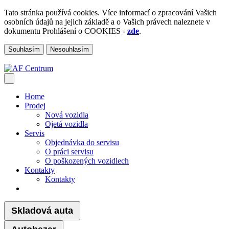
Tato stránka používá cookies. Více informací o zpracování Vašich
osobních údajů na jejich základě a o Vašich právech naleznete v
dokumentu Prohlášení o COOKIES -
zde
.
Souhlasím
Nesouhlasím
Home
Prodej
Nová vozidla
Ojetá vozidla
Servis
Objednávka do servisu
O práci servisu
O poškozených vozidlech
Kontakty
Kontakty
Skladová auta