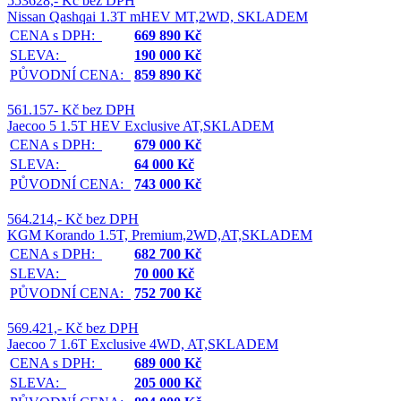
553628,- Kč bez DPH
Nissan Qashqai 1.3T mHEV MT,2WD, SKLADEM
CENA s DPH:
669 890 Kč
SLEVA:
190 000 Kč
PŮVODNÍ CENA:
859 890 Kč
561.157- Kč bez DPH
Jaecoo 5 1.5T HEV Exclusive AT,SKLADEM
CENA s DPH:
679 000 Kč
SLEVA:
64 000 Kč
PŮVODNÍ CENA:
743 000 Kč
564.214,- Kč bez DPH
KGM Korando 1.5T, Premium,2WD,AT,SKLADEM
CENA s DPH:
682 700 Kč
SLEVA:
70 000 Kč
PŮVODNÍ CENA:
752 700 Kč
569.421,- Kč bez DPH
Jaecoo 7 1.6T Exclusive 4WD, AT,SKLADEM
CENA s DPH:
689 000 Kč
SLEVA:
205 000 Kč