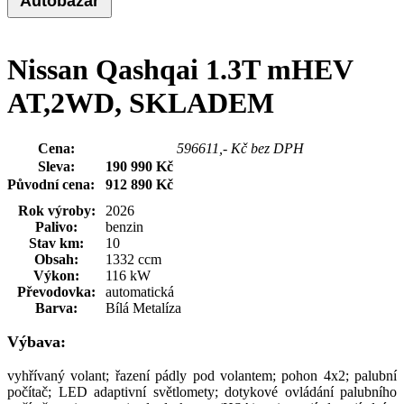
Autobazar
Nissan Qashqai 1.3T mHEV
AT,2WD, SKLADEM
Cena:
721 900 Kč
596611,- Kč bez DPH
Sleva:
190 990 Kč
Původní cena:
912 890 Kč
Rok výroby:
2026
Palivo:
benzin
Stav km:
10
Obsah:
1332 ccm
Výkon:
116 kW
Převodovka:
automatická
Barva:
Bílá Metalíza
Výbava:
vyhřívaný volant; řazení pádly pod volantem; pohon 4x2; palubní
počítač; LED adaptivní světlomety; dotykové ovládání palubního