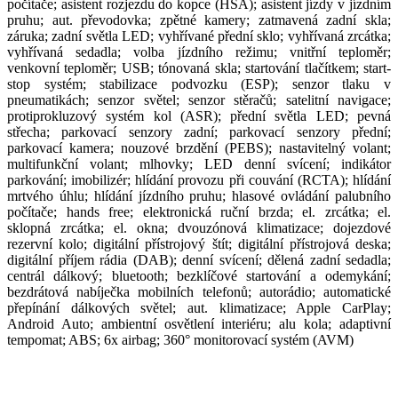
počítače; asistent rozjezdu do kopce (HSA); asistent jízdy v jízdním
pruhu; aut. převodovka; zpětné kamery; zatmavená zadní skla;
záruka; zadní světla LED; vyhřívané přední sklo; vyhřívaná zrcátka;
vyhřívaná sedadla; volba jízdního režimu; vnitřní teploměr;
venkovní teploměr; USB; tónovaná skla; startování tlačítkem; start-
stop systém; stabilizace podvozku (ESP); senzor tlaku v
pneumatikách; senzor světel; senzor stěračů; satelitní navigace;
protiprokluzový systém kol (ASR); přední světla LED; pevná
střecha; parkovací senzory zadní; parkovací senzory přední;
parkovací kamera; nouzové brzdění (PEBS); nastavitelný volant;
multifunkční volant; mlhovky; LED denní svícení; indikátor
parkování; imobilizér; hlídání provozu při couvání (RCTA); hlídání
mrtvého úhlu; hlídání jízdního pruhu; hlasové ovládání palubního
počítače; hands free; elektronická ruční brzda; el. zrcátka; el.
sklopná zrcátka; el. okna; dvouzónová klimatizace; dojezdové
rezervní kolo; digitální přístrojový štít; digitální přístrojová deska;
digitální příjem rádia (DAB); denní svícení; dělená zadní sedadla;
centrál dálkový; bluetooth; bezklíčové startování a odemykání;
bezdrátová nabíječka mobilních telefonů; autorádio; automatické
přepínání dálkových světel; aut. klimatizace; Apple CarPlay;
Android Auto; ambientní osvětlení interiéru; alu kola; adaptivní
tempomat; ABS; 6x airbag; 360° monitorovací systém (AVM)