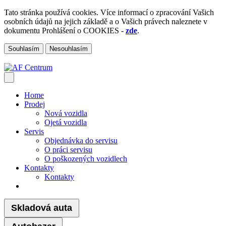
Tato stránka používá cookies. Více informací o zpracování Vašich
osobních údajů na jejich základě a o Vašich právech naleznete v
dokumentu Prohlášení o COOKIES -
zde
.
Souhlasím
Nesouhlasím
Home
Prodej
Nová vozidla
Ojetá vozidla
Servis
Objednávka do servisu
O práci servisu
O poškozených vozidlech
Kontakty
Kontakty
Skladová auta