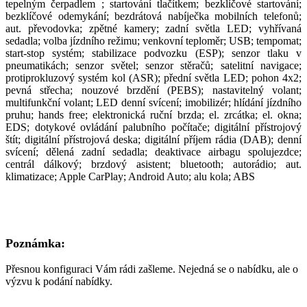
tepelným čerpadlem ; startování tlačítkem; bezklíčové startování;
bezklíčové odemykání; bezdrátová nabíječka mobilních telefonů;
aut. převodovka; zpětné kamery; zadní světla LED; vyhřívaná
sedadla; volba jízdního režimu; venkovní teploměr; USB; tempomat;
start-stop systém; stabilizace podvozku (ESP); senzor tlaku v
pneumatikách; senzor světel; senzor stěračů; satelitní navigace;
protiprokluzový systém kol (ASR); přední světla LED; pohon 4x2;
pevná střecha; nouzové brzdění (PEBS); nastavitelný volant;
multifunkční volant; LED denní svícení; imobilizér; hlídání jízdního
pruhu; hands free; elektronická ruční brzda; el. zrcátka; el. okna;
EDS; dotykové ovládání palubního počítače; digitální přístrojový
štít; digitální přístrojová deska; digitální příjem rádia (DAB); denní
svícení; dělená zadní sedadla; deaktivace airbagu spolujezdce;
centrál dálkový; brzdový asistent; bluetooth; autorádio; aut.
klimatizace; Apple CarPlay; Android Auto; alu kola; ABS
Poznámka:
Přesnou konfiguraci Vám rádi zašleme. Nejedná se o nabídku, ale o
výzvu k podání nabídky.