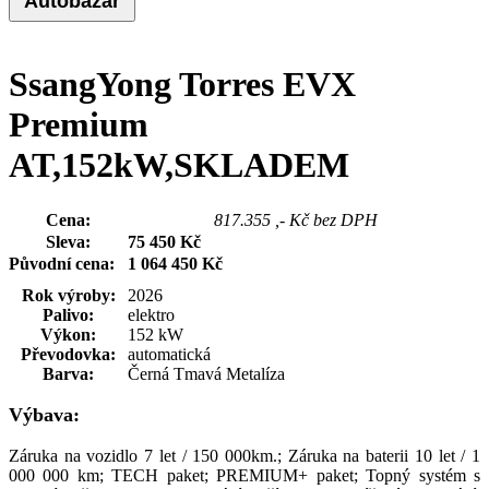
Autobazar
SsangYong Torres EVX
Premium
AT,152kW,SKLADEM
Cena:
989 000 Kč
817.355 ,- Kč bez DPH
Sleva:
75 450 Kč
Původní cena:
1 064 450 Kč
Rok výroby:
2026
Palivo:
elektro
Výkon:
152 kW
Převodovka:
automatická
Barva:
Černá Tmavá Metalíza
Výbava:
Záruka na vozidlo 7 let / 150 000km.; Záruka na baterii 10 let / 1
000 000 km; TECH paket; PREMIUM+ paket; Topný systém s