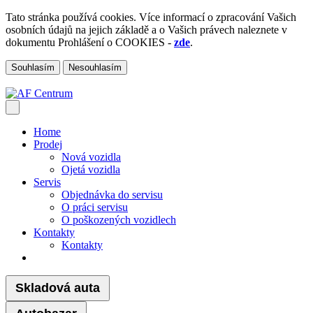
Tato stránka používá cookies. Více informací o zpracování Vašich
osobních údajů na jejich základě a o Vašich právech naleznete v
dokumentu Prohlášení o COOKIES -
zde
.
Souhlasím
Nesouhlasím
Home
Prodej
Nová vozidla
Ojetá vozidla
Servis
Objednávka do servisu
O práci servisu
O poškozených vozidlech
Kontakty
Kontakty
Skladová auta