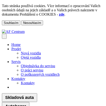
Tato stránka používá cookies. Více informací o zpracování Vašich
osobních údajů na jejich základě a o Vašich právech naleznete v
dokumentu Prohlášení o COOKIES -
zde
.
Souhlasím
Nesouhlasím
Home
Prodej
Nová vozidla
Ojetá vozidla
Servis
Objednávka do servisu
O práci servisu
O poškozených vozidlech
Kontakty
Kontakty
Skladová auta