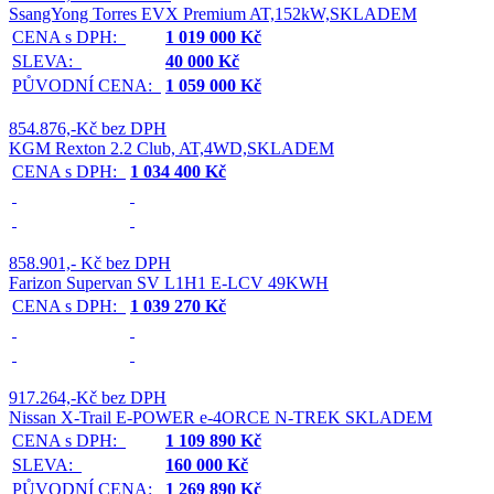
SsangYong Torres EVX Premium AT,152kW,SKLADEM
CENA s DPH:
1 019 000 Kč
SLEVA:
40 000 Kč
PŮVODNÍ CENA:
1 059 000 Kč
854.876,-Kč bez DPH
KGM Rexton 2.2 Club, AT,4WD,SKLADEM
CENA s DPH:
1 034 400 Kč
858.901,- Kč bez DPH
Farizon Supervan SV L1H1 E-LCV 49KWH
CENA s DPH:
1 039 270 Kč
917.264,-Kč bez DPH
Nissan X-Trail E-POWER e-4ORCE N-TREK SKLADEM
CENA s DPH:
1 109 890 Kč
SLEVA:
160 000 Kč
PŮVODNÍ CENA:
1 269 890 Kč