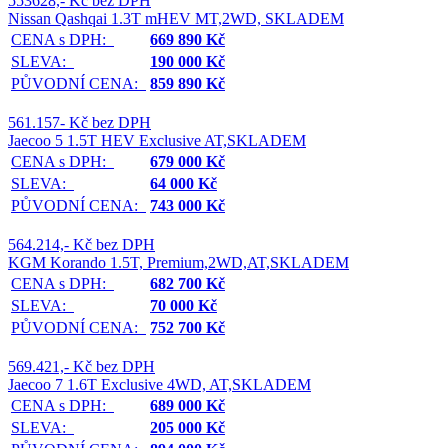
553628,- Kč bez DPH
Nissan Qashqai 1.3T mHEV MT,2WD, SKLADEM
CENA s DPH:
669 890 Kč
SLEVA:
190 000 Kč
PŮVODNÍ CENA:
859 890 Kč
561.157- Kč bez DPH
Jaecoo 5 1.5T HEV Exclusive AT,SKLADEM
CENA s DPH:
679 000 Kč
SLEVA:
64 000 Kč
PŮVODNÍ CENA:
743 000 Kč
564.214,- Kč bez DPH
KGM Korando 1.5T, Premium,2WD,AT,SKLADEM
CENA s DPH:
682 700 Kč
SLEVA:
70 000 Kč
PŮVODNÍ CENA:
752 700 Kč
569.421,- Kč bez DPH
Jaecoo 7 1.6T Exclusive 4WD, AT,SKLADEM
CENA s DPH:
689 000 Kč
SLEVA:
205 000 Kč