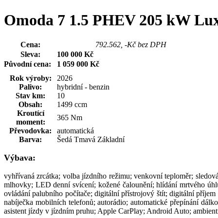
Omoda 7 1.5 PHEV 205 kW L
Cena:
959 000 Kč
792.562, -Kč bez DPH
Sleva:
100 000 Kč
Původní cena:
1 059 000 Kč
Rok výroby:
2026
Palivo:
hybridní - benzin
Stav km:
10
Obsah:
1499 ccm
Kroutící
365 Nm
moment:
Převodovka:
automatická
Barva:
Šedá Tmavá Základní
Výbava:
vyhřívaná zrcátka; volba jízdního režimu; venkovní teploměr; sledová
mlhovky; LED denní svícení; kožené čalounění; hlídání mrtvého úhlu; 
ovládání palubního počítače; digitální přístrojový štít; digitální pří
nabíječka mobilních telefonů; autorádio; automatické přepínání dálko
asistent jízdy v jízdním pruhu; Apple CarPlay; Android Auto; ambientní