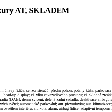
uxury AT, SKLADEM
ní únavy řidiče; senzor stěračů; přední pohon; potahy kůže; parkovací
head-up display; el. víko zavazadlového prostoru; el. sklopná zrcátka
jem rádia (DAB); denní svícení; dělená zadní sedadla; deaktivace airbag
vých světel; automatické parkování; aut. převodovka; aut. klimatizace;
 osvětlení interiéru; alu kola; alarm; airbag řidiče; adaptivní tempoma