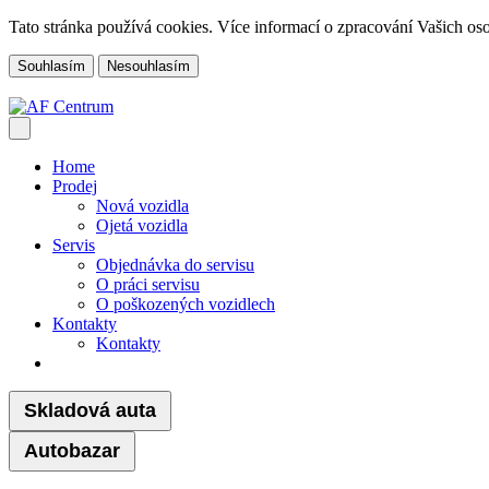
Tato stránka používá cookies. Více informací o zpracování Vašich o
Souhlasím
Nesouhlasím
Home
Prodej
Nová vozidla
Ojetá vozidla
Servis
Objednávka do servisu
O práci servisu
O poškozených vozidlech
Kontakty
Kontakty
Skladová auta
Autobazar