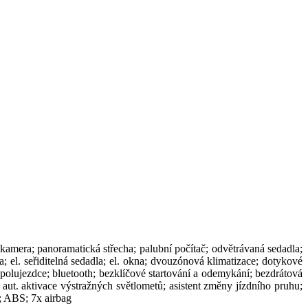
 kamera; panoramatická střecha; palubní počítač; odvětrávaná sedadla;
; el. seřiditelná sedadla; el. okna; dvouzónová klimatizace; dotykové
u spolujezdce; bluetooth; bezklíčové startování a odemykání; bezdrátová
 aut. aktivace výstražných světlometů; asistent změny jízdního pruhu;
t; ABS; 7x airbag