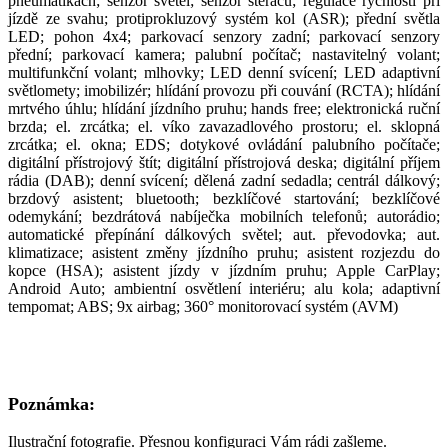
pneumatikách; senzor světel; senzor stěračů; regulace rychlosti při
jízdě ze svahu; protiprokluzový systém kol (ASR); přední světla
LED; pohon 4x4; parkovací senzory zadní; parkovací senzory
přední; parkovací kamera; palubní počítač; nastavitelný volant;
multifunkční volant; mlhovky; LED denní svícení; LED adaptivní
světlomety; imobilizér; hlídání provozu při couvání (RCTA); hlídání
mrtvého úhlu; hlídání jízdního pruhu; hands free; elektronická ruční
brzda; el. zrcátka; el. víko zavazadlového prostoru; el. sklopná
zrcátka; el. okna; EDS; dotykové ovládání palubního počítače;
digitální přístrojový štít; digitální přístrojová deska; digitální příjem
rádia (DAB); denní svícení; dělená zadní sedadla; centrál dálkový;
brzdový asistent; bluetooth; bezklíčové startování; bezklíčové
odemykání; bezdrátová nabíječka mobilních telefonů; autorádio;
automatické přepínání dálkových světel; aut. převodovka; aut.
klimatizace; asistent změny jízdního pruhu; asistent rozjezdu do
kopce (HSA); asistent jízdy v jízdním pruhu; Apple CarPlay;
Android Auto; ambientní osvětlení interiéru; alu kola; adaptivní
tempomat; ABS; 9x airbag; 360° monitorovací systém (AVM)
Poznámka:
Ilustrační fotografie. Přesnou konfiguraci Vám rádi zašleme.