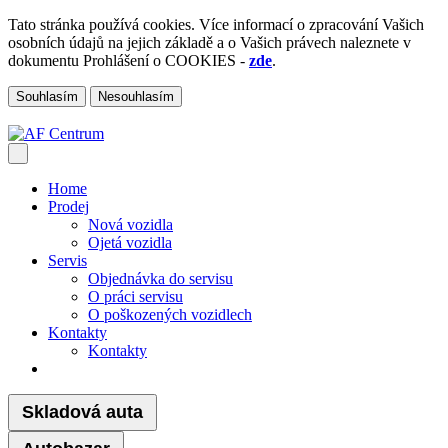
Tato stránka používá cookies. Více informací o zpracování Vašich
osobních údajů na jejich základě a o Vašich právech naleznete v
dokumentu Prohlášení o COOKIES -
zde
.
Souhlasím
Nesouhlasím
Home
Prodej
Nová vozidla
Ojetá vozidla
Servis
Objednávka do servisu
O práci servisu
O poškozených vozidlech
Kontakty
Kontakty
Skladová auta