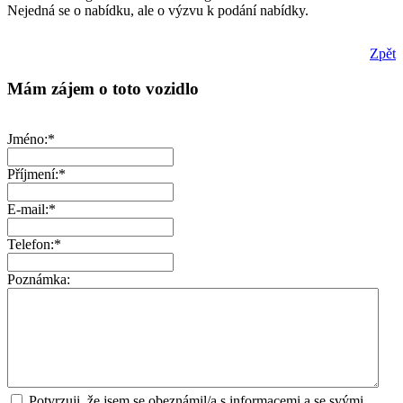
Nejedná se o nabídku, ale o výzvu k podání nabídky.
Zpět
Mám zájem o toto vozidlo
Jméno:*
Příjmení:*
E-mail:*
Telefon:*
Poznámka:
Potvrzuji, že jsem se obeznámil/a s informacemi a se svými