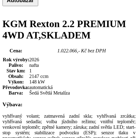
Autobazar
KGM Rexton 2.2 PREMIUM
4WD AT,SKLADEM
Cena:
1 236 700 Kč
1.022.066,- Kč bez DPH
Rok výroby:
2026
Palivo:
nafta
Stav km:
1
Obsah:
2147 ccm
Výkon:
148 kW
Převodovka:
automatická
Barva:
Šedá Světlá Metalíza
Výbava:
vyhřívaný volant; zatmavená zadní skla; vyhřívaná zrcátka;
vyhřívaná sedadla; volba jízdního režimu; vnitřní teploměr;
venkovní teploměr; zpětné kamery; záruka; zadní světla LED; start-
stop systém; stabilizace podvozku (ESP); senzor tlaku v