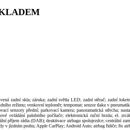
, SKLADEM
ená zadní skla; záruka; zadní světla LED; zadní stěrač; zadní loketn
jízdního režimu; venkovní teploměr; tempomat; senzor tlaku v pneumati
vací senzory přední; parkovací kamera; panoramatická střecha; nast
sové ovládání palubního počítače; elektronická ruční brzda; el. zrcá
lní příjem rádia (DAB); deaktivace airbagu spolujezdce; centrální zam
zdy v jízdním pruhu; Apple CarPlay; Android Auto; airbag řidiče; 8x air