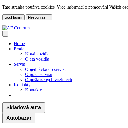
Tato stránka používá cookies. Více informací o zpracování Vašich o
Souhlasím
Nesouhlasím
Home
Prodej
Nová vozidla
Ojetá vozidla
Servis
Objednávka do servisu
O práci servisu
O poškozených vozidlech
Kontakty
Kontakty
Skladová auta
Autobazar