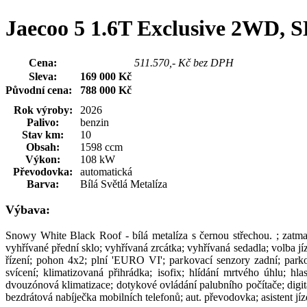
Jaecoo 5 1.6T Exclusive 2WD
Cena:
619 000 Kč
511.570,- Kč bez DPH
Sleva:
169 000 Kč
Původní cena:
788 000 Kč
Rok výroby:
2026
Palivo:
benzin
Stav km:
10
Obsah:
1598 ccm
Výkon:
108 kW
Převodovka:
automatická
Barva:
Bílá Světlá Metalíza
Výbava:
Snowy White Black Roof - bílá metalíza s černou střechou. ; zatmav
vyhřívané přední sklo; vyhřívaná zrcátka; vyhřívaná sedadla; volba 
řízení; pohon 4x2; plní 'EURO VI'; parkovací senzory zadní; parko
svícení; klimatizovaná přihrádka; isofix; hlídání mrtvého úhlu; hla
dvouzónová klimatizace; dotykové ovládání palubního počítače; digitá
bezdrátová nabíječka mobilních telefonů; aut. převodovka; asistent jí