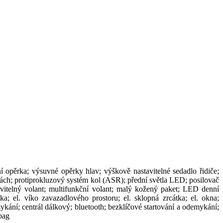
í opěrka; výsuvné opěrky hlav; výškově nastavitelné sedadlo řidiče;
kách; protiprokluzový systém kol (ASR); přední světla LED; posilovač
avitelný volant; multifunkční volant; malý kožený paket; LED denní
tka; el. víko zavazadlového prostoru; el. sklopná zrcátka; el. okna;
ykání; centrál dálkový; bluetooth; bezklíčové startování a odemykání;
bag