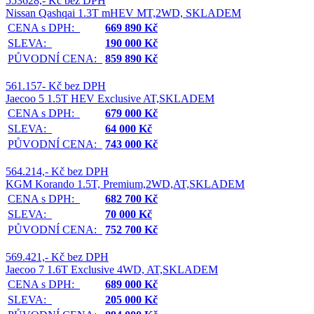
553628,- Kč bez DPH
Nissan Qashqai 1.3T mHEV MT,2WD, SKLADEM
CENA s DPH:
669 890 Kč
SLEVA:
190 000 Kč
PŮVODNÍ CENA:
859 890 Kč
561.157- Kč bez DPH
Jaecoo 5 1.5T HEV Exclusive AT,SKLADEM
CENA s DPH:
679 000 Kč
SLEVA:
64 000 Kč
PŮVODNÍ CENA:
743 000 Kč
564.214,- Kč bez DPH
KGM Korando 1.5T, Premium,2WD,AT,SKLADEM
CENA s DPH:
682 700 Kč
SLEVA:
70 000 Kč
PŮVODNÍ CENA:
752 700 Kč
569.421,- Kč bez DPH
Jaecoo 7 1.6T Exclusive 4WD, AT,SKLADEM
CENA s DPH:
689 000 Kč
SLEVA:
205 000 Kč