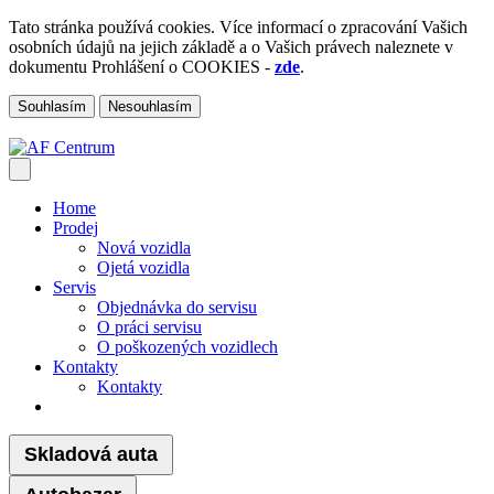
Tato stránka používá cookies. Více informací o zpracování Vašich
osobních údajů na jejich základě a o Vašich právech naleznete v
dokumentu Prohlášení o COOKIES -
zde
.
Souhlasím
Nesouhlasím
Home
Prodej
Nová vozidla
Ojetá vozidla
Servis
Objednávka do servisu
O práci servisu
O poškozených vozidlech
Kontakty
Kontakty
Skladová auta