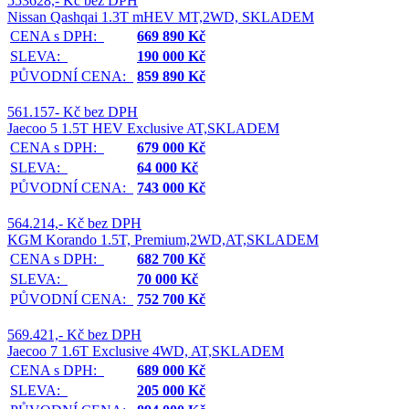
553628,- Kč bez DPH
Nissan Qashqai 1.3T mHEV MT,2WD, SKLADEM
CENA s DPH:
669 890 Kč
SLEVA:
190 000 Kč
PŮVODNÍ CENA:
859 890 Kč
561.157- Kč bez DPH
Jaecoo 5 1.5T HEV Exclusive AT,SKLADEM
CENA s DPH:
679 000 Kč
SLEVA:
64 000 Kč
PŮVODNÍ CENA:
743 000 Kč
564.214,- Kč bez DPH
KGM Korando 1.5T, Premium,2WD,AT,SKLADEM
CENA s DPH:
682 700 Kč
SLEVA:
70 000 Kč
PŮVODNÍ CENA:
752 700 Kč
569.421,- Kč bez DPH
Jaecoo 7 1.6T Exclusive 4WD, AT,SKLADEM
CENA s DPH:
689 000 Kč
SLEVA:
205 000 Kč