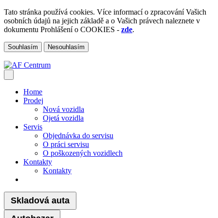
Tato stránka používá cookies. Více informací o zpracování Vašich
osobních údajů na jejich základě a o Vašich právech naleznete v
dokumentu Prohlášení o COOKIES -
zde
.
Souhlasím
Nesouhlasím
Home
Prodej
Nová vozidla
Ojetá vozidla
Servis
Objednávka do servisu
O práci servisu
O poškozených vozidlech
Kontakty
Kontakty
Skladová auta