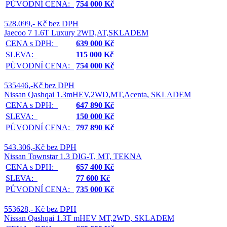
PŮVODNÍ CENA:
754 000 Kč
528.099,- Kč bez DPH
Jaecoo 7 1.6T Luxury 2WD,AT,SKLADEM
CENA s DPH:
639 000 Kč
SLEVA:
115 000 Kč
PŮVODNÍ CENA:
754 000 Kč
535446,-Kč bez DPH
Nissan Qashqai 1.3mHEV,2WD,MT,Acenta, SKLADEM
CENA s DPH:
647 890 Kč
SLEVA:
150 000 Kč
PŮVODNÍ CENA:
797 890 Kč
543.306,-Kč bez DPH
Nissan Townstar 1.3 DIG-T, MT, TEKNA
CENA s DPH:
657 400 Kč
SLEVA:
77 600 Kč
PŮVODNÍ CENA:
735 000 Kč
553628,- Kč bez DPH
Nissan Qashqai 1.3T mHEV MT,2WD, SKLADEM