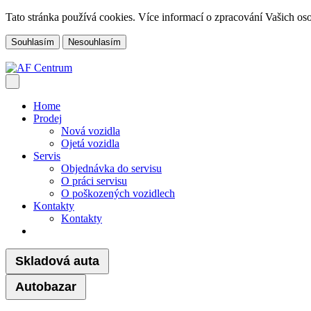
Tato stránka používá cookies. Více informací o zpracování Vašich o
Souhlasím
Nesouhlasím
Home
Prodej
Nová vozidla
Ojetá vozidla
Servis
Objednávka do servisu
O práci servisu
O poškozených vozidlech
Kontakty
Kontakty
Skladová auta
Autobazar